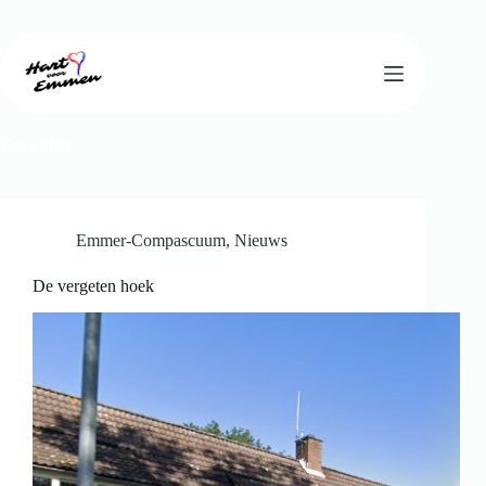
Ga
naar
de
inhoud
Tag
Lefier
Emmer-Compascuum
,
Nieuws
De vergeten hoek