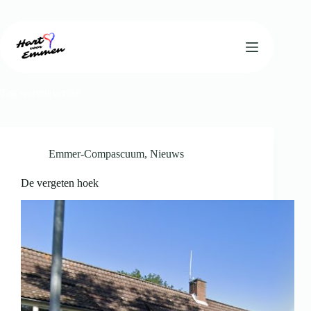
Ga
naar
de
inhoud
Tag
warmteverlies
Emmer-Compascuum
,
Nieuws
De vergeten hoek