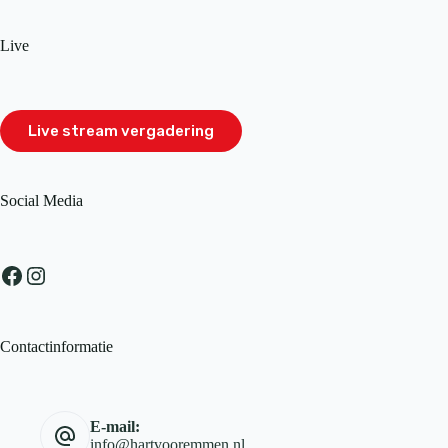
Live
Live stream vergadering
Social Media
Facebook
Instagram
Contactinformatie
E-mail:
info@hartvooremmen.nl