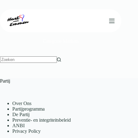
Ga
naar
de
inhoud
Categorie
Markets
Geen
resultaten
Partij
Over Ons
Partijprogramma
De Partij
Preventie- en integriteitsbeleid
ANBI
Privacy Policy