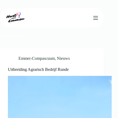
Ga
naar
de
inhoud
Tag
Agrarisch
Emmer-Compascuum
,
Nieuws
Uitbreiding Agrarisch Bedrijf Runde