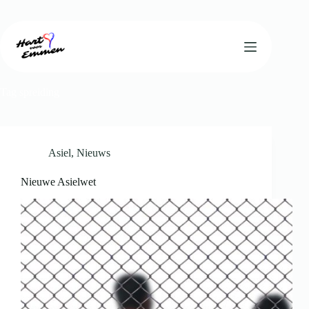
Ga
naar
de
inhoud
Tag
spreiding
Asiel
,
Nieuws
Nieuwe Asielwet