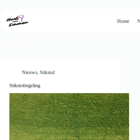
Ga
naar
de
inhoud
Home
N
Tag
stikstofreductie
Nieuws
,
Stikstof
Stikstofregeling