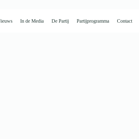
ieuws
In de Media
De Partij
Partijprogramma
Contact