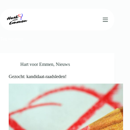
Ga
naar
de
inhoud
Tag
vacature
Hart voor Emmen
,
Nieuws
Gezocht: kandidaat-raadsleden!