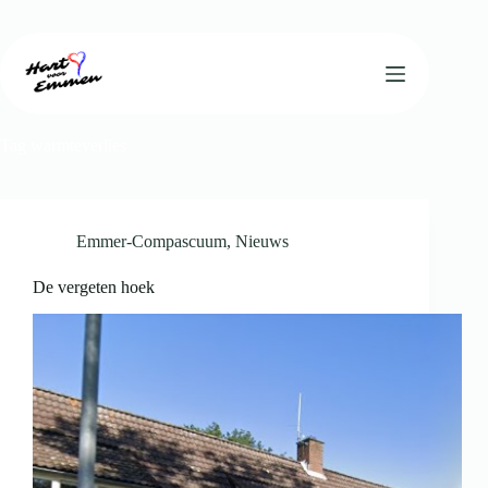
Ga
naar
de
inhoud
Tag
warmteverlies
Emmer-Compascuum
,
Nieuws
De vergeten hoek