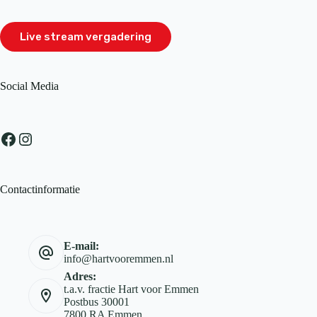
Live stream vergadering
Social Media
Facebook
Instagram
Contactinformatie
E-mail:
info@hartvooremmen.nl
Adres:
t.a.v. fractie Hart voor Emmen
Postbus 30001
7800 RA Emmen