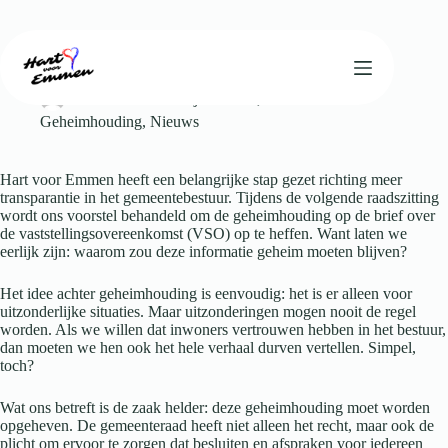
Ga
naar
de
Geheimhouding? Tijd voor openheid!
inhoud
hartvooremmen
januari 29, 2025
Geheimhouding
,
Nieuws
Hart voor Emmen heeft een belangrijke stap gezet richting meer
transparantie in het gemeentebestuur. Tijdens de volgende raadszitting
wordt ons voorstel behandeld om de geheimhouding op de brief over
de vaststellingsovereenkomst (VSO) op te heffen. Want laten we
eerlijk zijn: waarom zou deze informatie geheim moeten blijven?
Het idee achter geheimhouding is eenvoudig: het is er alleen voor
uitzonderlijke situaties. Maar uitzonderingen mogen nooit de regel
worden. Als we willen dat inwoners vertrouwen hebben in het bestuur,
dan moeten we hen ook het hele verhaal durven vertellen. Simpel,
toch?
Wat ons betreft is de zaak helder: deze geheimhouding moet worden
opgeheven. De gemeenteraad heeft niet alleen het recht, maar ook de
plicht om ervoor te zorgen dat besluiten en afspraken voor iedereen