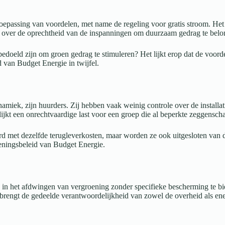
passing van voordelen, met name de regeling voor gratis stroom. Het bli
op over de oprechtheid van de inspanningen om duurzaam gedrag te belo
oeld zijn om groen gedrag te stimuleren? Het lijkt erop dat de voordel
d van Budget Energie in twijfel.
ynamiek, zijn huurders. Zij hebben vaak weinig controle over de install
ijkt een onrechtvaardige last voor een groep die al beperkte zeggensch
 met dezelfde terugleverkosten, maar worden ze ook uitgesloten van de 
oeningsbeleid van Budget Energie.
en in het afdwingen van vergroening zonder specifieke bescherming te b
 brengt de gedeelde verantwoordelijkheid van zowel de overheid als ene