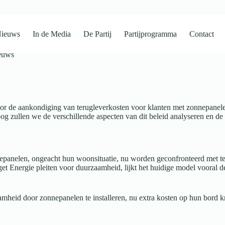
ieuws
In de Media
De Partij
Partijprogramma
Contact
euws
r de aankondiging van terugleverkosten voor klanten met zonnepanelen, 
toog zullen we de verschillende aspecten van dit beleid analyseren en d
onnepanelen, ongeacht hun woonsituatie, nu worden geconfronteerd met t
get Energie pleiten voor duurzaamheid, lijkt het huidige model vooral de
zaamheid door zonnepanelen te installeren, nu extra kosten op hun bord k