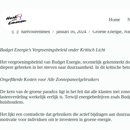
Ga
naar
de
inhoud
Home
N
De Groene Paradox
hartvooremmen
januari 16, 2024
Groene Energie
,
Ni
Budget Energie’s Vergroeningsbeleid onder Kritisch Licht
Het vergroeningsbeleid van Budget Energie, recentelijk gekenmerkt doo
diepere gebreken in het streven naar duurzaamheid. In dit kritische be
Ongefilterde Kosten voor Alle Zonnepaneelgebruikers
De kern van de groene paradox ligt in het feit dat alle klanten met z
lastenverdeling werkelijk eerlijk is. Terwijl energiebedrijven zoals Bud
huishoudens.
Het lijkt een contradictie dat gebruikers die actief bijdragen aan duur
motivatie voor individuen om te investeren in groene energie.