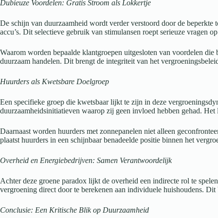
Dubieuze Voordelen: Gratis Stroom als Lokkertje
De schijn van duurzaamheid wordt verder verstoord door de beperkte toe
accu’s. Dit selectieve gebruik van stimulansen roept serieuze vragen 
Waarom worden bepaalde klantgroepen uitgesloten van voordelen die bed
duurzaam handelen. Dit brengt de integriteit van het vergroeningsbelei
Huurders als Kwetsbare Doelgroep
Een specifieke groep die kwetsbaar lijkt te zijn in deze vergroeningsd
duurzaamheidsinitiatieven waarop zij geen invloed hebben gehad. Het l
Daarnaast worden huurders met zonnepanelen niet alleen geconfronteerd
plaatst huurders in een schijnbaar benadeelde positie binnen het vergr
Overheid en Energiebedrijven: Samen Verantwoordelijk
Achter deze groene paradox lijkt de overheid een indirecte rol te spel
vergroening direct door te berekenen aan individuele huishoudens. Dit
Conclusie: Een Kritische Blik op Duurzaamheid