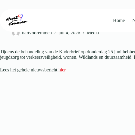
Ga
naar
de
inhoud
Home
N
Kaderbrief Emmen: partijen zetten hun prioriteiten op een rij
hartvooremmen
juli 4, 2026
Media
Tijdens de behandeling van de Kaderbrief op donderdag 25 juni hebben
jeugdzorg tot verkeersveiligheid, wonen, Wildlands en duurzaamheid
Lees het gehele nieuwsbericht
hier