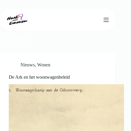
Ga
naar
de
inhoud
Tag
woonwagen
Nieuws
,
Wonen
De Ark en het woonwagenbeleid